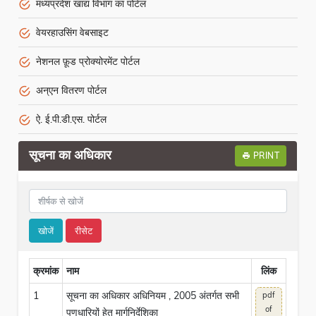
मध्यप्रदेश खाद्य विभाग का पोर्टल
वेयरहाउसिंग वेबसाइट
नेशनल फ़ूड प्रोक्योरमेंट पोर्टल
अन्एन वितरण पोर्टल
ऐ. ई.पी.डी.एस. पोर्टल
सूचना का अधिकार
PRINT
खोजें
रीसेट
क्रमांक
नाम
लिंक
1
सूचना का अधिकार अधिनियम , 2005 अंतर्गत सभी
pdf
of
पणधारियों हेतु मार्गनिर्देशिका